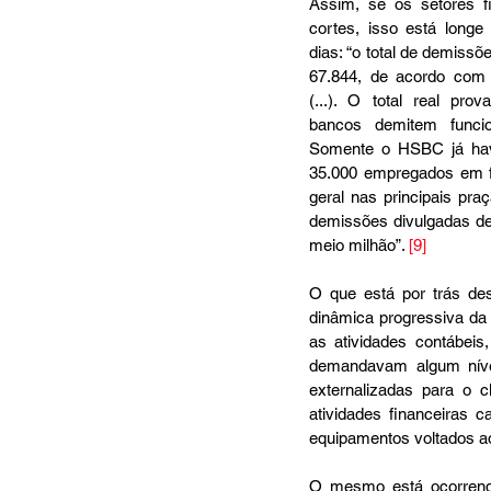
Assim, se os setores fi
cortes, isso está longe
dias: “o total de demissõ
67.844, de acordo com 
(...). O total real pro
bancos demitem funcio
Somente o HSBC já havi
35.000 empregados em fe
geral nas principais praç
demissões divulgadas de
meio milhão”. 
[9]
O que está por trás des
dinâmica progressiva da 
as atividades contábeis
demandavam algum nível
externalizadas para o c
atividades financeiras
equipamentos voltados ao
O mesmo está ocorrendo