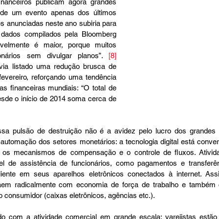
nanceiros publicam agora grandes 
 de um evento apenas dos últimos 
es anunciadas neste ano subiria para 
dados compilados pela Bloomberg 
vavelmente é maior, porque muitos 
nários sem divulgar planos”. 
[8]
a listado uma redução brusca de 
vereiro, reforçando uma tendência 
as financeiras mundiais: “O total de 
sde o início de 2014 soma cerca de 
sa pulsão de destruição não é a avidez pelo lucro dos grandes f
automação dos setores monetários: a tecnologia digital está conver
, os mecanismos de compensação e o controle de fluxos. Atividad
 de assistência de funcionários, como pagamentos e transferên
liente em seus aparelhos eletrônicos conectados à internet. Ass
 caem radicalmente com economia de força de trabalho e também
 consumidor (caixas eletrônicos, agências etc.).
 com a atividade comercial em grande escala: varejistas estão 