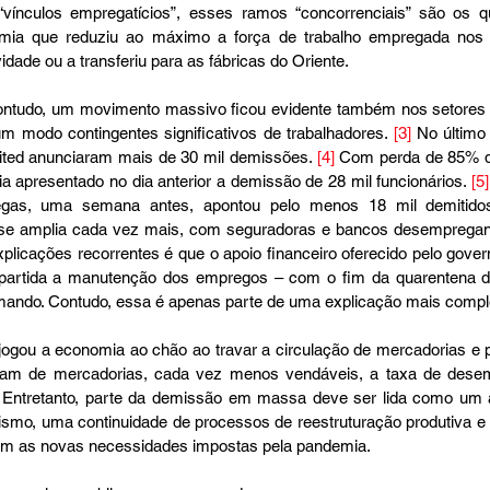
vínculos empregatícios”, esses ramos “concorrenciais” são os q
a que reduziu ao máximo a força de trabalho empregada nos se
idade ou a transferiu para as fábricas do Oriente. 
ntudo, um movimento massivo ficou evidente também nos setores “
 modo contingentes significativos de trabalhadores. 
[3]
 No último
ited anunciaram mais de 30 mil demissões. 
[4]
 Com perda de 85% d
a apresentado no dia anterior a demissão de 28 mil funcionários. 
[5]
gas, uma semana antes, apontou pelo menos 18 mil demitido
o se amplia cada vez mais, com seguradoras e bancos desemprega
licações recorrentes é que o apoio financeiro oferecido pelo gover
partida a manutenção dos empregos – com o fim da quarentena de
ando. Contudo, essa é apenas parte de uma explicação mais comple
jogou a economia ao chão ao travar a circulação de mercadorias e 
m de mercadorias, cada vez menos vendáveis, a taxa de desemp
 Entretanto, parte da demissão em massa deve ser lida como um 
talismo, uma continuidade de processos de reestruturação produtiva e
m as novas necessidades impostas pela pandemia.