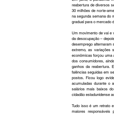
reabertura de diversos s
30 milhões de norte-ame
na segunda semana do mê
gradual para o mercado de
Um movimento de vai e v
da desocupação – depois 
desemprego alternaram s
extremo, as variações s
econômicas forçou uma a
dos consumidores, aind
ganhos da reabertura. 
falências seguidas em se
postos. Ficou logo evi
acumuladas durante o a
salários mais baixos do
cidadão estadunidense ao 
Tudo isso é um retrato 
maiores responsáveis 