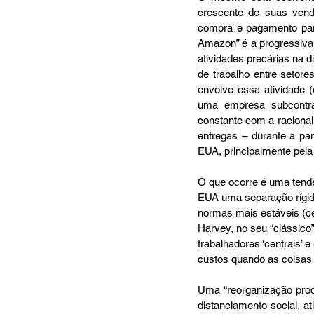
crescente de suas venda
compra e pagamento para 
Amazon” é a progressiva 
atividades precárias na 
de trabalho entre setore
envolve essa atividade 
uma empresa subcontra
constante com a racional
entregas – durante a pa
EUA, principalmente pel
O que ocorre é uma tend
EUA uma separação rígida
normas mais estáveis (ce
Harvey, no seu “clássico”
trabalhadores ‘centrais’ 
custos quando as coisas f
Uma “reorganização prod
distanciamento social, a