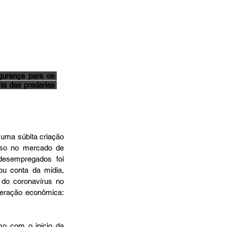
gurança para os 
a das pradarias 
uma súbita criação 
so no mercado de 
desempregados foi 
u conta da mídia, 
 do coronavírus no 
peração econômica: 
o com o início da 