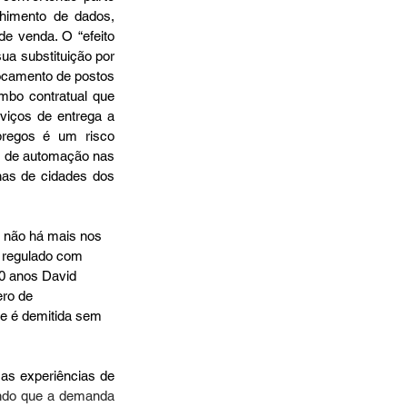
himento de dados, 
e venda. O “efeito 
a substituição por 
ocamento de postos 
mbo contratual que 
iços de entrega a 
regos é um risco 
s de automação nas 
as de cidades dos 
 não há mais nos 
o regulado com 
30 anos David 
ero de 
 e é demitida sem 
as experiências de 
do que a demanda 