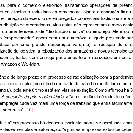
s para o comércio eletrônico, transferindo operações de preenc
os clientes e reduzindo ao máximo as lojas e a operação física d
eliminação do exército de empregados comerciais tradicionais e a su
distribuição de mercadorias. Mas estas não representam o mero desl
s ou uma tendência de “destruição criativa” do emprego. Além do li
(o “empreendedor” opera com um automóvel alugado prestando serv
tada por uma grande corporação varejista), a redução de emp
ização da logística, a robotização dos armazéns e novas tecnologia
ndemia, testes com entrega por drones foram realizados em dezen
a Amazon e Wal-Mart. 
ência de longo prazo em processo de radicalização com a pandemia:
 entre um setor precário do mercado de trabalho (periférico) e outr
ntral), pois este último está em vias se extinção. Como afirmou há 
 
A condição da pós-modernidade
, a “atual tendência é reduzir o núm
e empregar cada vez mais uma força de trabalho que entra facilmente
icam ruins”. 
[10]
utiva” em processo há décadas, portanto, agora se aprofunda com 
tividades remotas e automação: “a
lgumas empresas estão perceben