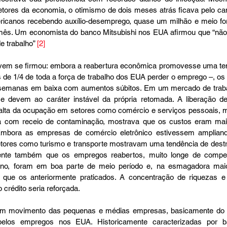
etores da economia, o otimismo de dois meses atrás ficava pelo ca
ricanos recebendo auxílio-desemprego, quase um milhão e meio fo
s. Um economista do banco Mitsubishi nos EUA afirmou que “não 
 trabalho” 
[2]
em se firmou: embora a reabertura econômica promovesse uma ten
de 1/4 de toda a força de trabalho dos EUA perder o emprego –, os
emanas em baixa com aumentos súbitos. Em um mercado de trabalho
e devem ao caráter instável da própria retomada. A liberação de 
lta da ocupação em setores como comércio e serviços pessoais, ma
a com receio de contaminação, mostrava que os custos eram mai
Embora as empresas de comércio eletrônico estivessem amplian
tores como turismo e transporte mostravam uma tendência de destr
dente também que os empregos reabertos, muito longe de compe
no, foram em boa parte de meio período e, na esmagadora maio
 que os anteriormente praticados. A concentração de riquezas e
crédito seria reforçada.
em movimento das pequenas e médias empresas, basicamente do “set
pelos empregos nos EUA. Historicamente caracterizadas por ba