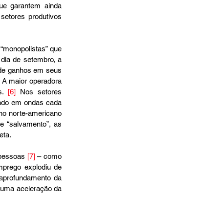
ue garantem ainda 
tores produtivos 
monopolistas” que 
 dia de setembro, a 
e ganhos em seus 
 A maior operadora 
s. 
[6]
 Nos setores 
ndo em ondas cada 
no norte-americano 
 “salvamento”, as 
ta. 
pessoas 
[7]
 – como 
rego explodiu de 
aprofundamento da 
 uma aceleração da 