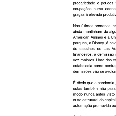
precariedade e poucos “
ocupações numa economi
graças à elevada produtiv
Nas últimas semanas, co
ainda mantinham de algum
American Airlines e a Un
parques, a Disney já havi
de cassinos de Las Ve
financeiros, a demissã
vez maiores. Uma das exp
estabelecia como contra
demissões vão se avolum
É óbvio que a pandemia 
estas também não passa
modo nunca antes visto.
crise estrutural do capi
automação promovida co