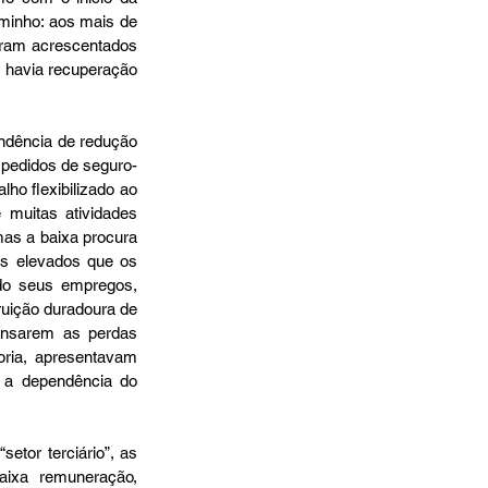
minho: aos mais de 
ram acrescentados 
havia recuperação 
dência de redução 
 pedidos de seguro-
 flexibilizado ao 
muitas atividades 
s a baixa procura 
s elevados que os 
do seus empregos, 
uição duradoura de 
nsarem as perdas 
ria, apresentavam 
 a dependência do 
or terciário”, as 
ixa remuneração, 