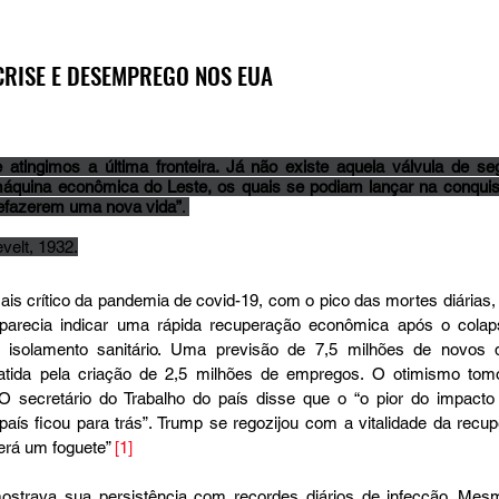
 CRISE E DESEMPREGO NOS EUA
atingimos a última fronteira. Já não existe aquela válvula de se
quina econômica do Leste, os quais se podiam lançar na conquist
refazerem uma nova vida”
. 
velt, 1932.
 crítico da pandemia de covid-19, com o pico das mortes diárias, 
arecia indicar uma rápida recuperação econômica após o colap
o isolamento sanitário. Uma previsão de 7,5 milhões de novos 
atida pela criação de 2,5 milhões de empregos. O otimismo tomo
. O secretário do Trabalho do país disse que o “o pior do impacto
aís ficou para trás”. Trump se regozijou com a vitalidade da recu
erá um foguete” 
[1]
strava sua persistência com recordes diários de infecção. Mesm