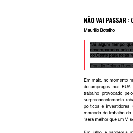
NÃO VAI PASSAR 
:
Maurilio Botelho 
“Já algum tempo que 
desamparados pela má
do Oeste para nelas 
Franklin Delano Roose
Em maio, no momento mais
de empregos nos EUA p
trabalho provocado pel
surpreendentemente reb
políticos e investidores
mercado de trabalho do p
“será melhor que um V, s
Em julho, a pandemia mo