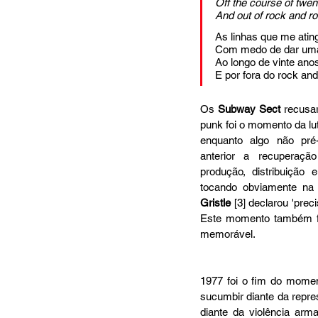
Off the course of twen
And out of rock and rol
As linhas que me ati
Com medo de dar uma
Ao longo de vinte ano
E por fora do rock and 
Os 
Subway Sect
 recusa
punk foi o momento da lu
enquanto algo não pré
anterior a recuperação
produção, distribuição
tocando obviamente na
Gristle
 [3] declarou 'prec
Este momento também fa
memorável.
1977 foi o fim do momen
sucumbir diante da repres
diante da violência arm