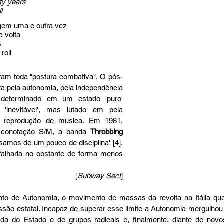
ty years
l
ngem uma e outra vez
 volta
s
roll
ram toda "postura combativa". O pós-
ta pela autonomia, pela independência 
-determinado em um estado 'puro' 
 'inevitável', mas lutado em pela 
 e reprodução de música. Em 1981, 
 conotação S/M, a banda 
Throbbing 
isamos de um pouco de disciplina' [4]. 
lharia no obstante de forma menos 
[
Subway Sect
]
to de Autonomia, o movimento de massas da revolta na Itália que 
são estatal. Incapaz de superar esse limite a Autonomia mergulhou no
ada do Estado e de grupos radicais e, finalmente, diante de nov