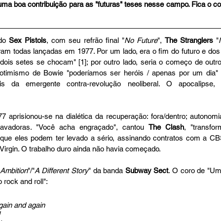
 uma boa contribuição para as "futuras" teses nesse campo. Fica o co
do 
Sex Pistols
, com seu refrão final "
No Future
", 
The Stranglers
 "
oram todas lançadas em 1977. Por um lado, era o fim do futuro e dos
dois setes se chocam" [1]; por outro lado, seria o começo de outro 
l otimismo de Bowie "poderíamos ser heróis / apenas por um dia" 
is da emergente contra-revolução neoliberal. O apocalipse, n
prisionou-se na dialética da recuperação: fora/dentro; autonomia
ravadoras. "Você acha engraçado", cantou
 The Clash
, "transfo
s que eles podem ter levado a sério, assinando contratos com a C
Virgin. O trabalho duro ainda não havia começado.
Ambition
"/"
A Different Story
" da banda 
Subway Sect
. O coro de "Uma
rock and roll":
again and again