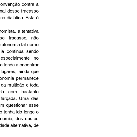
convenção contra a 
al desse fracasso 
a dialética. Esta é 
mista, a tentativa 
se fracasso, não 
autonomia tal como 
a continua sendo 
specialmente no 
e tende a encontrar 
ugares, ainda que 
tonomia permanece 
da multidão e toda 
ada com bastante 
sfarçada. Uma das 
em questionar esse 
 tenha ido longe o 
onomia, dos custos 
ade alternativa, de 