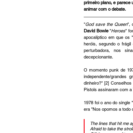
primeiro plano, e parece
animar com o debate. 
"
God save the Queen
", 
David Bowie
 "
Heroes
" f
apocalíptico em que os "
heróis, segundo o frági
perturbadora, nos sina
decepcionante.
O momento punk de 1977 a
independente/grandes g
dinheiro?" [2] Conselho
Pistols assinaram com a 
1978 foi o ano do single "
era "Nos opomos a todo o 
The lines that hit me 
Afraid to take the stroll