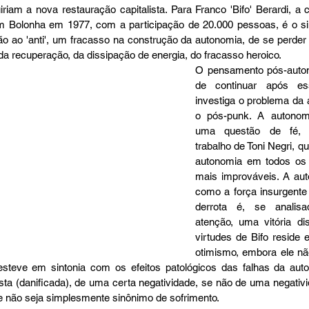
riam a nova restauração capitalista.
 Para Franco 'Bifo' Berardi, a 
 Bolonha em 1977, com a participação de 20.000 pessoas, é o sin
o ao 'anti', um fracasso na construção da autonomia, de se perder n
 da recuperação, da dissipação de energia, do fracasso heroico.
O pensamento pós-autono
de continuar após es
investiga o problema da 
o pós-punk. A autonomi
uma questão de fé, e
trabalho de Toni Negri, qu
autonomia em todos os l
mais improváveis. A au
como a força insurgente 
derrota é, se analis
atenção, uma vitória di
virtudes de Bifo reside 
otimismo, embora ele não
 esteve em sintonia com os efeitos patológicos das falhas da aut
ista (danificada), de uma certa negatividade, se não de uma negativid
e não seja simplesmente sinônimo de sofrimento.