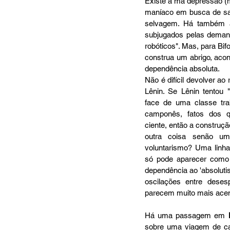
Existe a má depressão (m
maníaco em busca de sai
selvagem. Há também a
subjugados pelas demand
robóticos". Mas, para Bi
construa um abrigo, acon
dependência absoluta.
Não é difícil devolver ao
Lênin. Se Lênin tentou "
face de uma classe tra
camponês, fatos dos q
ciente, então a construçã
outra coisa senão um
voluntarismo? Uma linha 
só pode aparecer como 
dependência ao 'absolutis
oscilações entre desesp
parecem muito mais acen
Há uma passagem em 
sobre uma viagem de car