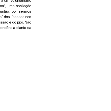
 a um voluntarismo 
ca", uma oscilação 
stão, por sermos 
" dos "assassinos 
são e do pior. Não 
endência diante da 