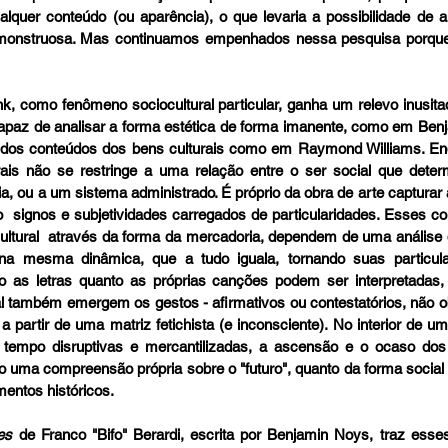
lquer conteúdo (ou aparência), o que levaria a possibilidade de a
 monstruosa. Mas continuamos empenhados nessa pesquisa porque 
k, como fenômeno sociocultural particular, ganha um relevo inusita
paz de analisar a forma estética de forma imanente, como em Benj
se dos conteúdos dos bens culturais como em Raymond Williams. 
En
ais não se restringe a uma relação entre o ser social que determ
, ou a um sistema administrado. É próprio da obra de arte capturar 
  signos e subjetividades carregados de particularidades. Esses co
 cultural  através da forma da mercadoria, dependem de uma análise
a mesma dinâmica, que a tudo iguala, tornando suas particula
o as letras quanto as próprias canções podem ser interpretadas, 
al também emergem os gestos - afirmativos ou contestatórios, não o
 a partir de uma matriz fetichista (e inconsciente). No interior de um
empo disruptivas e mercantilizadas, a ascensão e o ocaso dos h
 uma compreensão própria sobre o "futuro", quanto da forma social do
entos históricos.
es 
de Franco "Bifo" Berardi, escrita por Benjamin Noys, traz esse