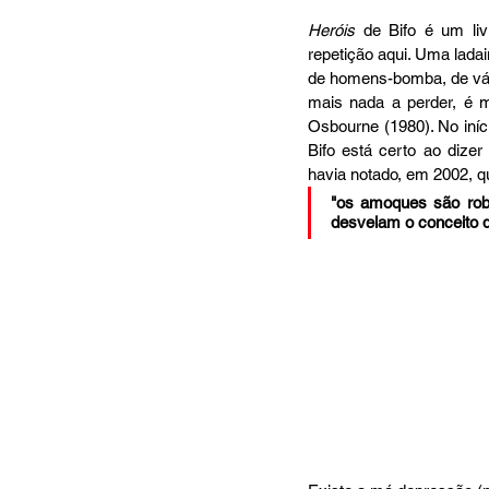
Heróis
 de Bifo é um liv
repetição aqui. Uma ladai
de homens-bomba, de vár
mais nada a perder, é m
Osbourne (1980). No iníc
Bifo está certo ao dize
havia notado, em 2002, q
"os amoques são robôs
desvelam o conceito de