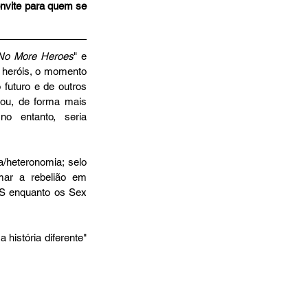
nvite para quem se 
No More Heroes
" e 
 heróis, o momento 
futuro e de outros 
ou, de forma mais 
o entanto, seria 
/heteronomia; selo 
rmar a rebelião em 
BS enquanto os Sex 
 história diferente" 