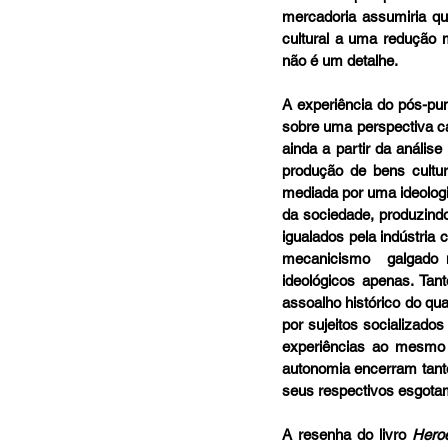
mercadoria assumiria qua
cultural a uma redução
não é um detalhe.
A experiência do pós-pun
sobre uma perspectiva ca
ainda a partir da análi
produção de bens cultur
mediada por uma ideologia
da sociedade, produzindo
igualados pela indústria
mecanicismo  galgado n
ideológicos apenas. 
Tant
assoalho histórico do qu
por sujeitos socializados
experiências ao mesmo t
autonomia encerram tanto
seus respectivos esgotam
A resenha do livro 
Hero