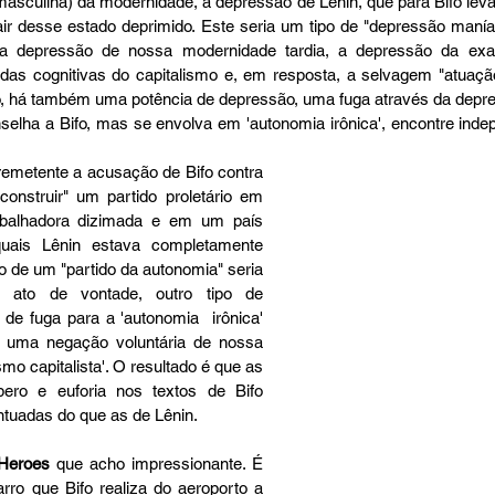
asculina) da modernidade, a depressão de Lênin, que para Bifo leva
r desse estado deprimido. Este seria um tipo de "depressão manía
 depressão de nossa modernidade tardia, a depressão da exau
as cognitivas do capitalismo e, em resposta, a selvagem "atuação
fo, há também uma potência de depressão, uma fuga através da depres
selha a Bifo, mas se envolva em 'autonomia irônica', encontre indep
 remetente a acusação de Bifo contra 
construir" um partido proletário em 
balhadora dizimada e em um país 
uais Lênin estava completamente 
o de um "partido da autonomia" seria 
 ato de vontade, outro tipo de 
de fuga para a 'autonomia  irônica' 
uma negação voluntária de nossa 
mo capitalista'. O resultado é que as 
ero e euforia nos textos de Bifo 
tuadas do que as de Lênin.
Heroes
 que acho impressionante. É 
ro que Bifo realiza do aeroporto a 