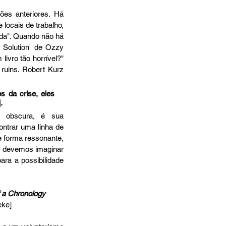
ões anteriores. Há 
locais de trabalho, 
a". Quando não há 
Solution' de Ozzy 
livro tão horrível?" 
ruins. Robert Kurz 
s da crise, eles 
. 
s obscura, é sua 
trar uma linha de 
e forma ressonante, 
o devemos imaginar 
ara a possibilidade 
 a Chronology 
eke]