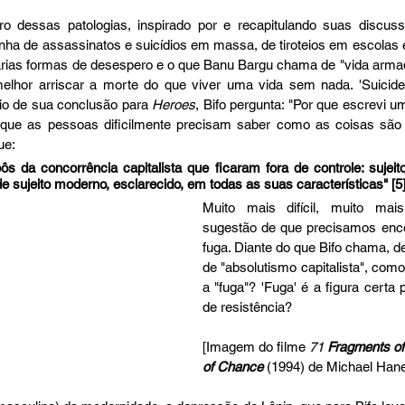
ro dessas patologias, inspirado por e recapitulando suas discuss
nha de assassinatos e suicídios em massa, de tiroteios em escolas e 
ias formas de desespero e o que Banu Bargu chama de "vida armad
elhor arriscar a morte do que viver uma vida sem nada. 'Suicide 
io de sua conclusão para 
Heroes
, Bifo pergunta: "Por que escrevi um 
r que as pessoas dificilmente precisam saber como as coisas são 
ue: 
 da concorrência capitalista que ficaram fora de controle: sujeito
 sujeito moderno, esclarecido, em todas as suas características" [5]
Muito mais difícil, muito mai
sugestão de que precisamos encon
fuga. Diante do que Bifo chama, d
de "absolutismo capitalista", com
a "fuga"? 'Fuga' é a figura certa p
de resistência?
[Imagem do filme 
71 
Fragments of
of Chance 
(1994) de Michael Han