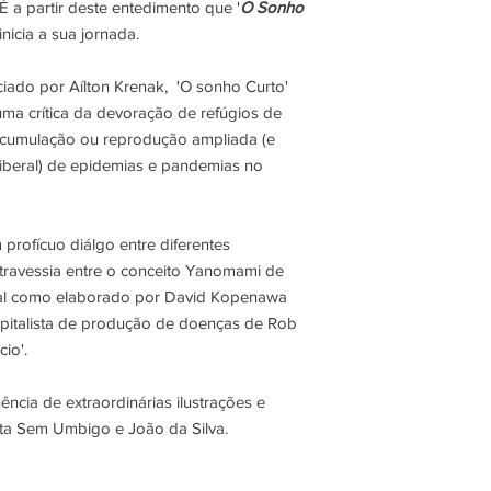
a partir deste entedimento que '
O Sonho
 inicia a sua jornada.
aciado por Aílton Krenak, 'O sonho Curto'
ma crítica da
devoração de refúgios de
acumulação ou reprodução ampliada (e
liberal) de epidemias e pandemias no
 profícuo diálgo entre diferentes
travessia entre o conceito Yanomami de
tal como elaborado por David Kopenawa
pitalista de produção de doenças de Rob
io'.
ncia de extraordinárias ilustrações e
tata Sem Umbigo e João da Silva.