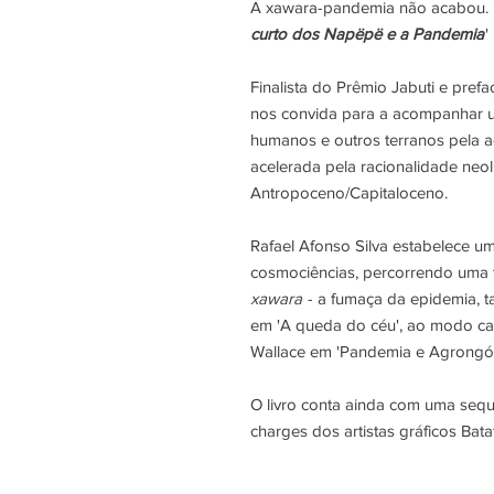
A xawara-pandemia não acabou. É 
curto dos Napëpë e a Pandemia
'
Finalista do Prêmio Jabuti e pref
nos convida para a acompanhar u
humanos e outros terranos pela 
acelerada pela racionalidade neo
Antropoceno/Capitaloceno.
Rafael Afonso Silva estabelece um
cosmociências, percorrendo uma 
xawara
- a fumaça da epidemia, 
em 'A queda do céu', ao modo ca
Wallace em 'Pandemia e Agrongóc
O livro conta ainda com uma sequê
charges dos artistas gráficos Ba