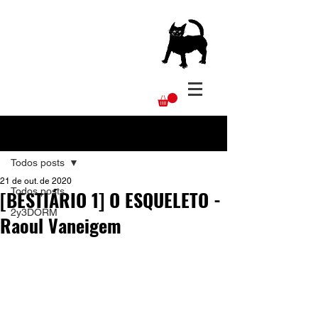
Post
Todos posts
21 de out. de 2020
Todos posts
[BESTIÁRIO 1] O ESQUELETO -
2y3DORM
Raoul Vaneigem