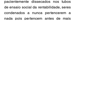
pacientemente dissecados nos tubos 
de ensaio social da rentabilidade, seres 
condenados a nunca pertencerem a 
nada pois pertencem antes de mais 
nada à um poder despojado do manto 
divino, então desnudado de seu couro 
ideológico até finalmente revelar o 
mecanismo esquelético de sua 
abstração: a Economia. Desde que tudo 
foi jogado sobre ela, o destino então 
jogaria contra nós."