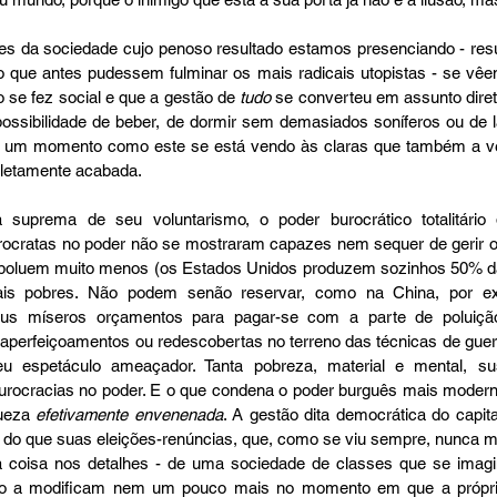
 da sociedade cujo penoso resultado estamos presenciando - resul
 que antes pudessem fulminar os mais radicais utopistas - se vêe
 se fez social e que a gestão de 
tudo
 se converteu em assunto direta
ssibilidade de beber, de dormir sem demasiados soníferos ou de l
em um momento como este se está vendo às claras que também a vel
letamente acabada.
suprema de seu voluntarismo, o poder burocrático totalitário 
urocratas no poder não se mostraram capazes nem sequer de gerir o e
e poluem muito menos (os Estados Unidos produzem sozinhos 50% da
is pobres. Não podem senão reservar, como na China, por ex
us míseros orçamentos para pagar-se com a parte de poluição 
 aperfeiçoamentos ou redescobertas no terreno das técnicas de guerr
 espetáculo ameaçador. Tanta pobreza, material e mental, sus
urocracias no poder. E o que condena o poder burguês mais moderni
ueza 
efetivamente envenenada
. A gestão dita democrática do capita
s do que suas eleições-renúncias, que, como se viu sempre, nunca m
a coisa nos detalhes - de uma sociedade de classes que se imagin
não a modificam nem um pouco mais no momento em que a própri