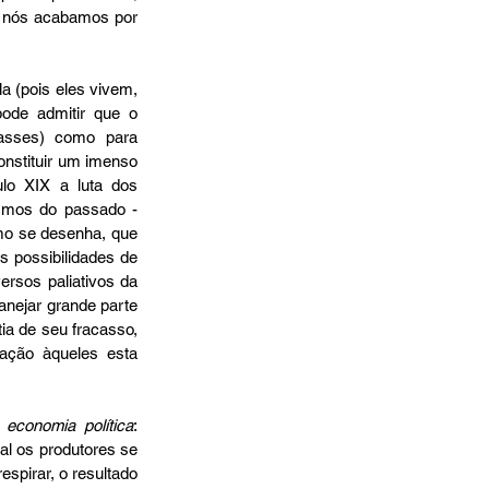
e nós acabamos por 
 (pois eles vivem, 
de admitir que o 
asses) como para 
onstituir um imenso 
lo XIX a luta dos 
ismos do passado - 
mo se desenha, que 
possibilidades de 
rsos paliativos da 
nejar grande parte 
a de seu fracasso, 
ção àqueles esta 
 economia política
: 
al os produtores se 
spirar, o resultado 