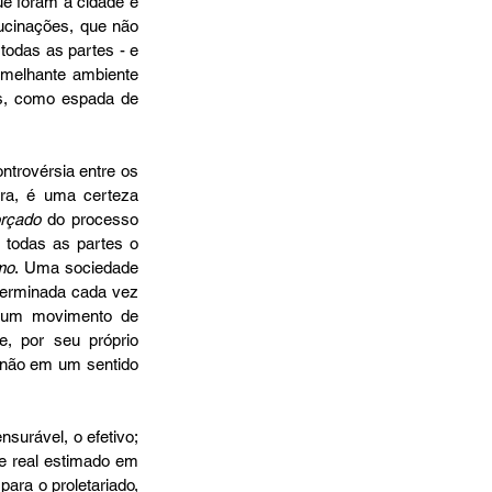
e foram a cidade e 
cinações, que não 
todas as partes - e 
melhante ambiente 
os, como espada de 
trovérsia entre os 
historiadores, o terror do ano dois mil é tão patente como bem fundado; a partir de agora, é uma certeza 
orçado
 do processo 
todas as partes o 
mo
. Uma sociedade 
erminada cada vez 
 um movimento de 
, por seu próprio 
, e não em um sentido 
surável, o efetivo; 
e real estimado em 
para o proletariado, 