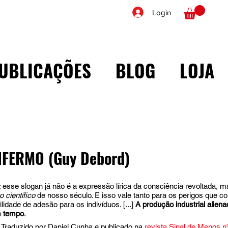
Login
UBLICAÇÕES
BLOG
LOJA
NFERMO (Guy Debord)
 esse slogan já não é a expressão lírica da consciência revoltada, m
 científico
 de nosso século. E isso vale tanto para os perigos que co
idade de adesão para os indivíduos. [...] 
A produção industrial aliena
m tempo
.
 Traduzido por Daniel Cunha e publicado na 
revista Sinal de Menos n