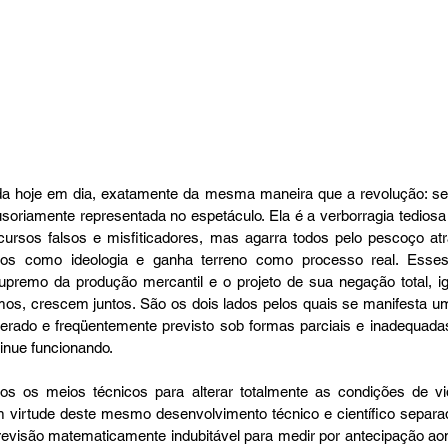
da hoje em dia, exatamente da mesma maneira que a revolução: se 
lusoriamente representada no espetáculo. Ela é a verborragia tedios
scursos falsos e misfiticadores, mas agarra todos pelo pescoço atr
os como ideologia e ganha terreno como processo real. Esses
upremo da produção mercantil e o projeto de sua negação total, i
os, crescem juntos. São os dois lados pelos quais se manifesta
erado e freqüentemente previsto sob formas parciais e inadequadas:
tinue funcionando.
s os meios técnicos para alterar totalmente as condições de vid
virtude deste mesmo desenvolvimento técnico e científico separad
revisão matematicamente indubitável para medir por antecipação aond