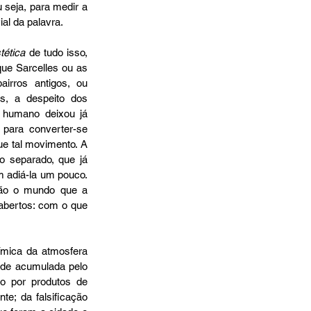
seja, para medir a 
ial da palavra.
tética
 de tudo isso, 
ue Sarcelles ou as 
irros antigos, ou 
, a despeito dos 
 humano deixou já 
para converter-se 
e tal movimento. A 
o separado, que já 
 adiá-la um pouco. 
ão o mundo que a 
bertos: com o que 
mica da atmosfera 
ade acumulada pelo 
o por produtos de 
e; da falsificação 