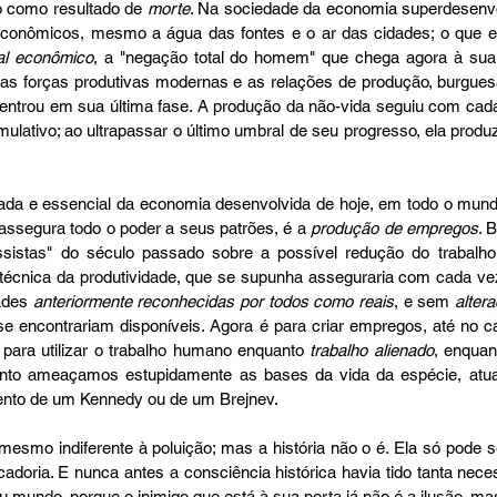
o como resultado de 
morte
. Na sociedade da economia superdesenvo
econômicos, mesmo a água das fontes e o ar das cidades; o que eq
l econômico
, a "negação total do homem" que chega agora à sua p
re as forças produtivas modernas e as relações de produção, burguesa
, entrou em sua última fase. A produção da não-vida seguiu com cada
ulativo; ao ultrapassar o último umbral de seu progresso, ela produ
sada e essencial da economia desenvolvida de hoje, em todo o mun
assegura todo o poder a seus patrões, é a 
produção de empregos
. 
essistas" do século passado sobre a possível redução do trabalh
e técnica da produtividade, que se supunha asseguraria com cada vez
ades 
anteriormente reconhecidas por todos como reais
, e sem 
alter
e encontrariam disponíveis. Agora é para criar empregos, até no 
para utilizar o trabalho humano enquanto 
trabalho alienado
, enquant
anto ameaçamos estupidamente as bases da vida da espécie, atua
ento de um Kennedy ou de um Brejnev.
esmo indiferente à poluição; mas a história não o é. Ela só pode se
cadoria. E nunca antes a consciência histórica havia tido tanta nece
u mundo, porque o inimigo que está à sua porta já não é a ilusão, ma