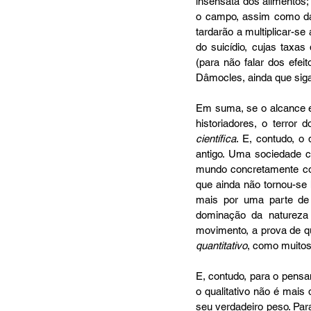
insensata dos alimentos;
o campo, assim como das
tardarão a multiplicar-se
do suicídio, cujas taxa
(para não falar dos efei
Dâmocles, ainda que siga
Em suma, se o alcance e 
científica
. E, contudo, o
antigo. Uma sociedade 
mundo concretamente co
que ainda não tornou-se
mais por uma parte de
dominação da natureza 
movimento, a prova de q
quantitativo
, como muitos
E, contudo, para o pensam
o qualitativo não é mais
seu verdadeiro peso. Para 