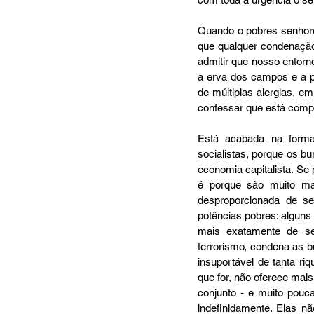
Quando o pobres senhores
que qualquer condenação
admitir que nosso entorno
a erva dos campos e a po
de múltiplas alergias, 
confessar que está comp
Está acabada na forma 
socialistas, porque os b
economia capitalista. S
é porque são muito ma
desproporcionada de se
potências pobres: alguns
mais exatamente de seu
terrorismo, condena as b
insuportável de tanta riq
que for, não oferece mai
conjunto - e muito pouc
indefinidamente. Elas 