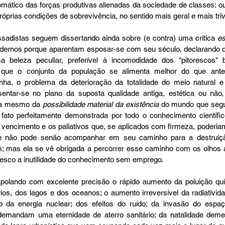
omático das forças produtivas alienadas da sociedade de classes: ou 
róprias condições de sobrevivência, no sentido mais geral e mais triv
sadistas seguem dissertando ainda sobre (e contra) uma crítica 
es
odernos porque aparentam esposar-se com seu século, declarando q
beleza peculiar, preferível à incomodidade dos "pitorescos" ba
 que o conjunto da população se alimenta melhor do que antes
nha, o problema da deterioração da totalidade do meio natural e
ntar-se no plano da suposta qualidade antiga, estética ou não, 
ma mesmo da 
possibilidade material da existência
 do mundo que segu
e fato perfeitamente demonstrada por todo o conhecimento científic
 vencimento e os paliativos que, se aplicados com firmeza, poderiam
e não pode senão acompanhar em seu caminho para a destruiç
; mas ela se vê obrigada a percorrer esse caminho com os olhos a
esco a inutilidade do conhecimento sem emprego. 
polando com excelente precisão o rápido aumento da poluição quí
rios, dos lagos e dos oceanos; o aumento irreversível da radiativid
o
 da energia nuclear; dos efeitos do ruído; da invasão do espaç
demandam uma eternidade de aterro sanitário; da natalidade dement