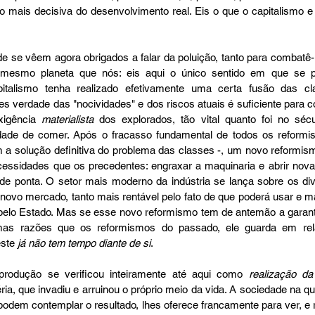
ão mais decisiva do desenvolvimento real. Eis o que o capitalismo 
 se vêem agora obrigados a falar da poluição, tanto para combatê-la
mesmo planeta que nós: eis aqui o único sentido em que se po
italismo tenha realizado efetivamente uma certa fusão das cl
les verdade das "nocividades" e dos riscos atuais é suficiente para c
xigência 
materialista
 dos explorados, tão vital quanto foi no sécu
ilidade de comer. Após o fracasso fundamental de todos os reform
 a solução definitiva do problema das classes -, um novo reformis
sidades que os precedentes: engraxar a maquinaria e abrir novas 
e ponta. O setor mais moderno da indústria se lança sobre os dive
ovo mercado, tanto mais rentável pelo fato de que poderá usar e ma
pelo Estado. Mas se esse novo reformismo tem de antemão a garanti
as razões que os reformismos do passado, ele guarda em rela
ste 
já não tem tempo diante de si
.
rodução se verificou inteiramente até aqui como 
realização da
a, que invadiu e arruinou o próprio meio da vida. A sociedade na qu
dem contemplar o resultado, lhes oferece francamente para ver, e re