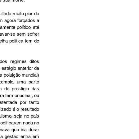
tado muito pior do 
m agora forçados a 
mente político, até 
avar-se sem sofrer 
ha política tem de 
dos regimes ditos 
stágio anterior da 
 poluição mundial) 
emplo, uma parte 
de prestígio das 
a termonuclear, ou 
tentada por tanto 
zado é o resultado 
lismo, seja no país 
odificaram nada no 
ava que iria durar 
a gestão entra em 