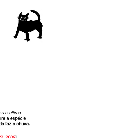
as a 
última 
rre a espécie 
da faz a chuva. 
º2, 2009
]