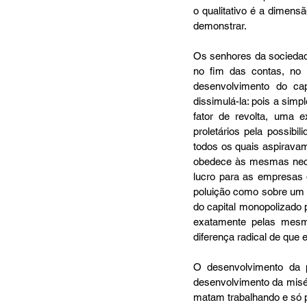
o qualitativo é a dimens
demonstrar.
Os senhores da sociedade
no fim das contas, no 
desenvolvimento do cap
dissimulá-la: pois a simp
fator de revolta, uma e
proletários pela possib
todos os quais aspiravam
obedece às mesmas neces
lucro para as empresas d
poluição como sobre um n
do capital monopolizado 
exatamente pelas mesm
diferença radical de que e
O desenvolvimento da p
desenvolvimento da miséri
matam trabalhando e só po