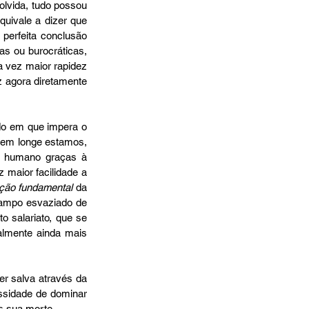
lvida, tudo possou 
uivale a dizer que 
erfeita conclusão 
s ou burocráticas, 
 vez maior rapidez 
z agora diretamente 
do em que impera o 
Bem longe estamos, 
o humano graças à 
 maior facilidade a 
ação fundamental
 da 
campo esvaziado de 
o salariato, que se 
lmente ainda mais 
r salva através da 
ssidade de dominar 
s sua morte.