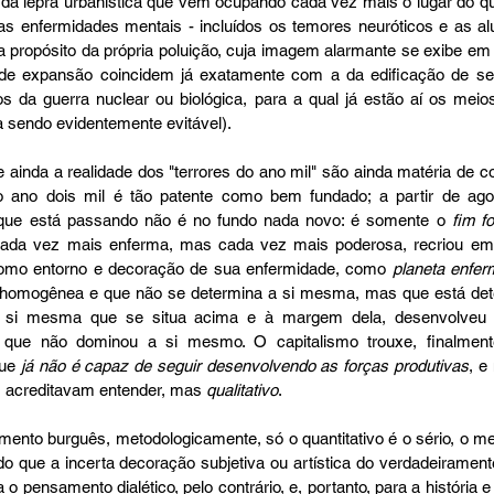
 da lepra urbanística que vem ocupando cada vez mais o lugar do qu
 enfermidades mentais - incluídos os temores neuróticos e as alu
 a propósito da própria poluição, cuja imagem alarmante se exibe em 
s de expansão coincidem já exatamente com a da edificação de se
tos da guerra nuclear ou biológica, para a qual já estão aí os mei
 sendo evidentemente evitável).
ainda a realidade dos "terrores do ano mil" são ainda matéria de con
 que está passando não é no fundo nada novo: é somente o 
fim f
cada vez mais enferma, mas cada vez mais poderosa, recriou em 
mo entorno e decoração de sua enfermidade, como 
planeta enfer
 homogênea e que não se determina a si mesma, mas que está det
 si mesma que se situa acima e à margem dela, desenvolveu
que não dominou a si mesmo. O capitalismo trouxe, finalmente
ue 
já não é capaz de seguir desenvolvendo as forças produtivas
 acreditavam entender, mas 
qualitativo
.
ento burguês, metodologicamente, só o quantitativo é o sério, o men
 do que a incerta decoração subjetiva ou artística do verdadeirament
o pensamento dialético, pelo contrário, e, portanto, para a história e 