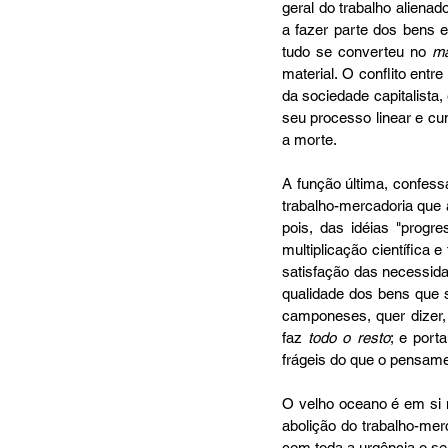
geral do trabalho alienad
a fazer parte dos bens 
tudo se converteu no 
ma
material. O conflito ent
da sociedade capitalista
seu processo linear e cum
a morte.
A função última, confes
trabalho-mercadoria que 
pois, das idéias "progr
multiplicação científica 
satisfação das necessid
qualidade dos bens que s
camponeses, quer dizer, 
faz 
todo o resto
; e port
frágeis do que o pensam
O velho oceano é em si m
abolição do trabalho-mer
com toda a urgência o se