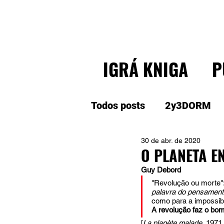
IGRÁ KNIGA
P
Todos posts
2y3DORM
30 de abr. de 2020
O PLANETA E
Guy Debord
"Revolução ou morte":
palavra do pensamento
como para a impossibil
A revolução faz o bo
[
La planète malade, 
1971.