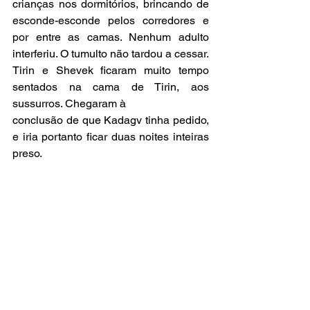
crianças nos dormitórios, brincando de 
esconde-esconde pelos corredores e 
por entre as camas. Nenhum adulto 
interferiu. O tumulto não tardou a cessar.
Tirin e Shevek ficaram muito tempo 
sentados na cama de Tirin, aos 
sussurros. Chegaram à
conclusão de que Kadagv tinha pedido, 
e iria portanto ficar duas noites inteiras 
preso.
O grupo reuniu-se à tarde na oficina de 
reciclagem de madeira e o contramestre 
perguntou por Kadagv. Shevek trocou 
um rápido olhar com Tirin. Sentiu-se 
esperto, teve um sentimento de poder 
ao não dar nenhuma resposta. E no 
entanto, quando Tirin respondeu 
calmamente que ele devia ter-se 
reunido a outro grupo de trabalho 