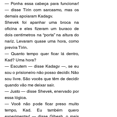
— Ponha essa cabeça para funcionar! 
— disse Tirin com sarcasmo, mas os 
demais apoiaram Kadagv.
Shevek foi apanhar uma broca na 
oficina e eles fizeram um buraco de 
dois centímetros na “porta” na altura do 
nariz. Levaram quase uma hora, como 
previra Tirin.
— Quanto tempo quer ficar lá dentro, 
Kad? Uma hora?
— Escutem — disse Kadagv —, se eu 
sou o prisioneiro não posso decidir. Não 
sou livre. São vocês que têm de decidir 
quando vão me deixar sair.
— Justo — disse Shevek, enervado por 
essa lógica.
— Você não pode ficar preso muito 
tempo, Kad. Eu também quero 
experimentar! — disse Gibesh, o mais 