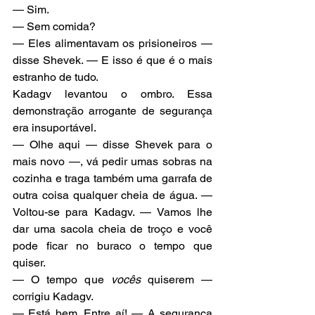
— Sim.
— Sem comida?
— Eles alimentavam os prisioneiros — 
disse Shevek. — E isso é que é o mais 
estranho de tudo.
Kadagv levantou o ombro. Essa 
demonstração arrogante de segurança 
era insuportável.
— Olhe aqui — disse Shevek para o 
mais novo —, vá pedir umas sobras na 
cozinha e traga também uma garrafa de 
outra coisa qualquer cheia de água. — 
Voltou-se para Kadagv. — Vamos lhe 
dar uma sacola cheia de troço e você 
pode ficar no buraco o tempo que 
quiser.
— O tempo que 
vocês
 quiserem — 
corrigiu Kadagv.
— Está bem. Entre aí! — A segurança 