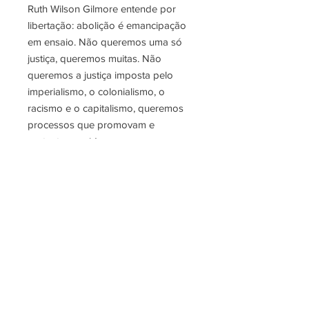
Ruth Wilson Gilmore entende por
libertação: abolição é emancipação
em ensaio. Não queremos uma só
justiça, queremos muitas. Não
queremos a justiça imposta pelo
imperialismo, o colonialismo, o
racismo e o capitalismo, queremos
processos que promovam e
sustentem a vida.
Este livro foi escrito e produzido a
partir da aliança, dos diálogos e da
pesquisa coletiva com: Associação
Amparar, CCA Cidade Júlia, Ciano,
Coletivo Yonofui, Dina Alves, Fábio
Pereira Campos, Helena Silvestre,
Jardim Miriam Arte Clube (Jamac),
Jesús Sosa Lozada, Kric Cruz,
Micélio Abolicionista, Verónica G.